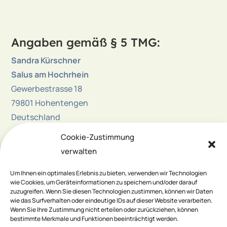
Angaben gemäß § 5 TMG:
Sandra Kürschner
Salus am Hochrhein
Gewerbestrasse 18
79801 Hohentengen
Deutschland
Cookie-Zustimmung
Tel.: +
49 7742 9222060
verwalten
E-Mail:
info@salus-hochrhein.de
Website:
www.salus-hochrhein.de
Um Ihnen ein optimales Erlebnis zu bieten, verwenden wir Technologien
wie Cookies, um Geräteinformationen zu speichern und/oder darauf
zuzugreifen. Wenn Sie diesen Technologien zustimmen, können wir Daten
wie das Surfverhalten oder eindeutige IDs auf dieser Website verarbeiten.
Wenn Sie Ihre Zustimmung nicht erteilen oder zurückziehen, können
bestimmte Merkmale und Funktionen beeinträchtigt werden.